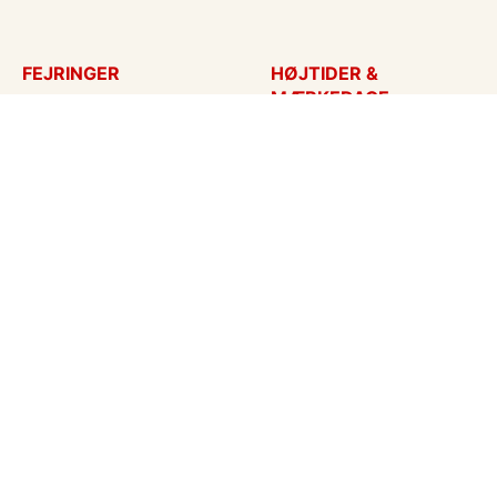
FEJRINGER
HØJTIDER &
MÆRKEDAGE
Fødselsdagskort
Påskekort
Tillykke
Sankt Hans
Bryllupsdag
Mors dag
Bryllup
Fars dag
Jubilæum
Valentinskort
Dimission
Aprilsnar
Invitationer
Nytårskort
Ny baby
Halloween