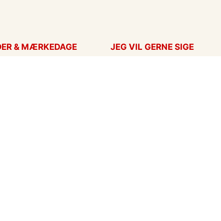
DER & MÆRKEDAGE
JEG VIL GERNE SIGE
ort
Takkekort
Hans
Kærlighed
ag
Flyttekort
ag
Årstider
nskort
Undskyld
ar
eCards in English
ort