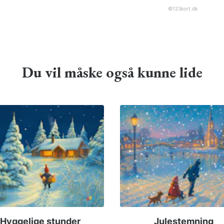
©
123kort.dk
Du vil måske også kunne lide
Hyggelige stunder
Julestemning