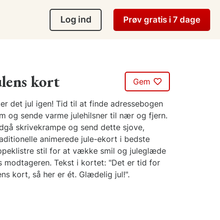
Log ind
Prøv gratis i 7 dage
ulens kort
Gem
er det jul igen! Tid til at finde adressebogen
m og sende varme julehilsner til nær og fjern.
dgå skrivekrampe og send dette sjove,
aditionelle animerede jule-ekort i bedste
ppeklistre stil for at vække smil og juleglæde
 modtageren. Tekst i kortet: "Det er tid for
ens kort, så her er ét. Glædelig jul!".