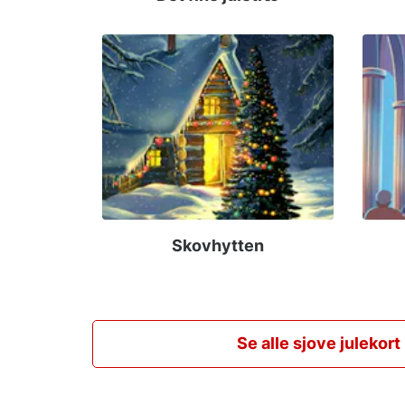
Skovhytten
Se alle sjove julekort