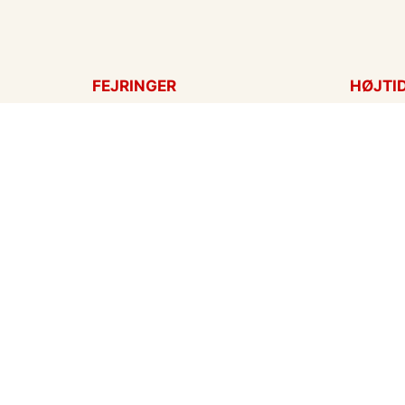
FEJRINGER
HØJTI
Fødselsdagskort
Påskek
Tillykke
Sankt 
Bryllupsdag
Mors d
Bryllup
Fars d
Jubilæum
Valenti
Dimission
Aprilsn
Invitationer
Nytårsk