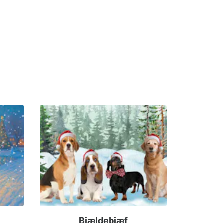
Bjældebjæf