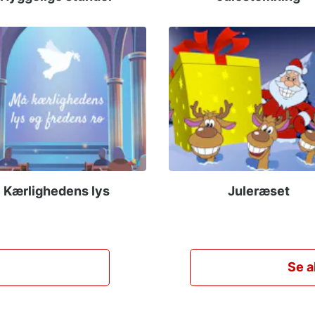
Kærlighedens lys
Juleræset
Se a