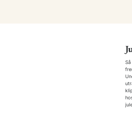
J
Så 
fre
Un
utr
kli
hos
jul