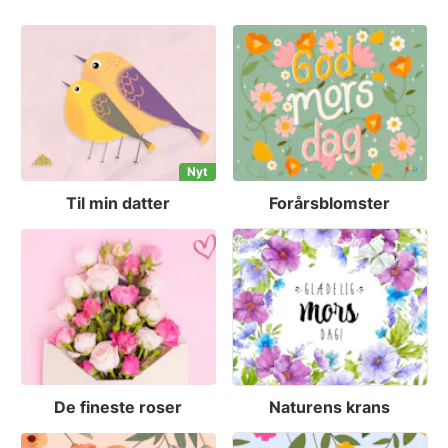
Nyt
Til min datter
Forårsblomster
De fineste roser
Naturens krans