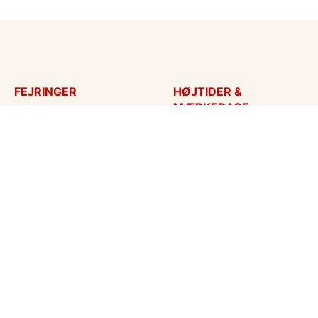
FEJRINGER
HØJTIDER &
MÆRKEDAGE
Fødselsdagskort
Påskekort
Tillykke
Sankt Hans
Bryllupsdag
Mors dag
Bryllup
Fars dag
Jubilæum
Valentinskort
Dimission
Aprilsnar
Invitationer