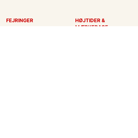
FEJRINGER
HØJTIDER &
MÆRKEDAGE
Fødselsdagskort
Påskekort
Tillykke
Sankt Hans
Bryllupsdag
Mors dag
Bryllup
Fars dag
Jubilæum
Valentinskort
Dimission
Aprilsnar
Invitationer
Nytårskort
Ny baby
Halloween