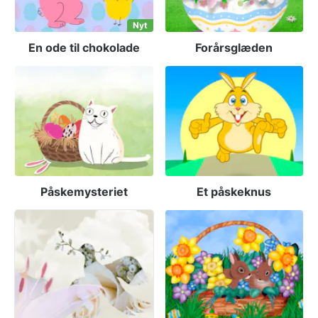
Nyt
En ode til chokolade
Forårsglæden
Påskemysteriet
Et påskeknus