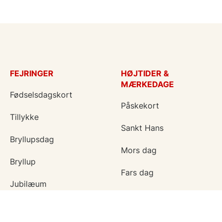
FEJRINGER
HØJTIDER &
MÆRKEDAGE
Fødselsdagskort
Påskekort
Tillykke
Sankt Hans
Bryllupsdag
Mors dag
Bryllup
Fars dag
Jubilæum
Valentinskort
Dimission
Aprilsnar