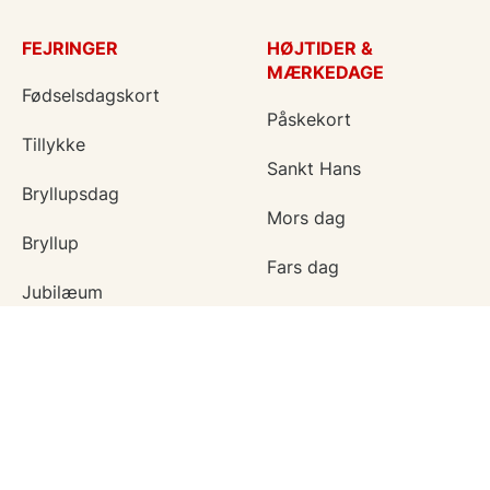
FEJRINGER
HØJTIDER &
MÆRKEDAGE
Fødselsdagskort
Påskekort
Tillykke
Sankt Hans
Bryllupsdag
Mors dag
Bryllup
Fars dag
Jubilæum
Valentinskort
Dimission
Aprilsnar
Invitationer
Nytårskort
Ny baby
Halloween
Konfirmation