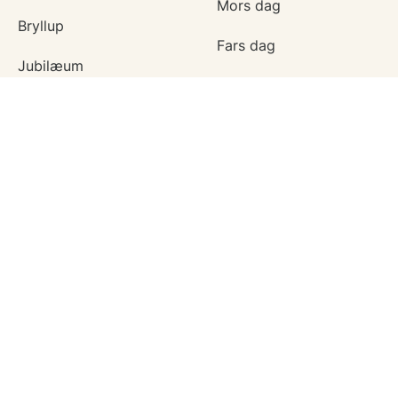
Mors dag
Bryllup
Fars dag
Jubilæum
Valentinskort
Dimission
Aprilsnar
Invitationer
Nytårskort
Ny baby
Halloween
Konfirmation
Julekort
Lav mit eget kort
Mortensaften
Eid
JEG VIL GERNE SIGE